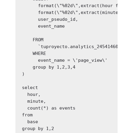
      format(\"%02d\",extract(hour from ti
      format(\"%02d\",extract(minute from 
      user_pseudo_id,

      event_name  

    FROM

      `tuproyecto.analytics_245414605.even
    WHERE

      event_name = \'page_view\' 

    group by 1,2,3,4

)

select

  hour,

  minute,

  count(*) as events

from 

  base

group by 1,2
