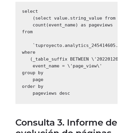
select

    (select value.string_value from unnes
    count(event_name) as pageviews

from

    `tuproyecto.analytics_245414605.events
where

   (_table_suffix BETWEEN \'20220120\' AND
    event_name = \'page_view\'

group by 

    page

order by 

    pageviews desc
Consulta
3. Informe de