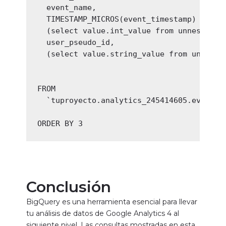
  event_name,

  TIMESTAMP_MICROS(event_timestamp) as tim
  (select value.int_value from unnest(eve
  user_pseudo_id,

  (select value.string_value from unnest(
FROM

  `tuproyecto.analytics_245414605.events_2
ORDER BY 3
Conclusión
BigQuery es una herramienta esencial para llevar
tu análisis de datos de Google Analytics 4 al
siguiente nivel. Las consultas mostradas en esta