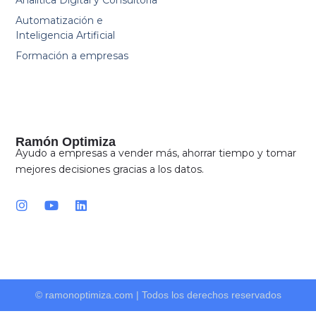
Automatización e
Inteligencia Artificial
Formación a empresas
Ramón Optimiza
Ayudo a empresas a vender más, ahorrar tiempo y tomar
mejores decisiones gracias a los datos.
I
Y
L
n
o
i
s
u
n
t
t
k
a
u
e
g
b
d
r
e
i
a
n
© ramonoptimiza.com | Todos los derechos reservados
m