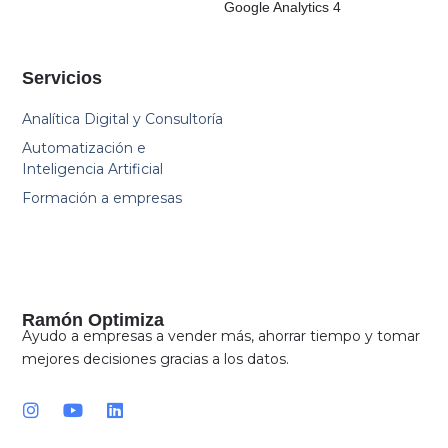
Google Analytics 4
Servicios
Analítica Digital y Consultoría
Automatización e
Inteligencia Artificial
Formación a empresas
Ramón Optimiza
Ayudo a empresas a vender más, ahorrar tiempo y tomar
mejores decisiones gracias a los datos.
I
Y
L
n
o
i
s
u
n