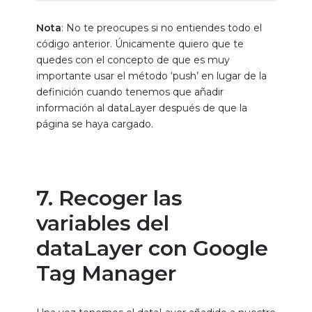
quedes con el concepto de que es muy
importante usar el método ‘push’ en lugar de la
definición cuando tenemos que añadir
información al dataLayer después de que la
página se haya cargado.
7. Recoger las
variables del
dataLayer con Google
Tag Manager
Una vez tenemos el dataLayer añadido a nuestro
sitio web, es el momento de
recoger esas
variables y enviarlas a la herramientas en las
que vayamos a hacer uso de ellas
.