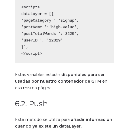
<script>
dataLayer = [{
'pageCategory ':'signup',
'postName ':'high-value',
'postTotalWords ':'3225',
'userID ', '12329'
}];
</script>
Estas variables estarán
disponibles para ser
usadas por nuestro contenedor de GTM
en
esa misma página.
6.2. Push
Este método se utiliza para
añadir información
cuando ya existe un dataLayer.