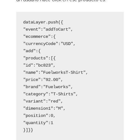
"event":"addToCart",
"ecommerce":{
"currencyCode":"USD",
"add":{
"products":[{
"id":"bc823",
"name":"FuelworksT-Shirt",
"price":"92.00",
"brand":"Fuelworks",
"category":"T-Shirts",
"variant":"red",
"dimension1":"M",
"position":0,
"quantity":1
}]}
}
Nota
: No te preocupes si no entiendes todo el
código anterior. Únicamente quiero que te