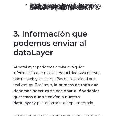
Solicitamos a los desarrolladores que ‘creen’ el dataLayer con la información que necesitamos. Una vez está listo,
ya no tendremos que ‘molestar’ más a los desarrolladores para añadir nuevos píxeles.
Desde nuestro contenedor de GTM, podremos recoger cualquier información del dataLayer de una forma muy rápida y sencilla.
3. Información que
podemos enviar al
dataLayer
Al dataLayer podemos enviar cualquier
información que nos sea de utilidad para nuestra
página web y las campañas de publicidad que
realizamos. Por tanto,
lo primero de todo que
debemos hacer es seleccionar qué variables
queremos que se envíen a nuestro
dataLayer
y posteriormente implementarlo.
No obstante, te dejo algunas de las variables más