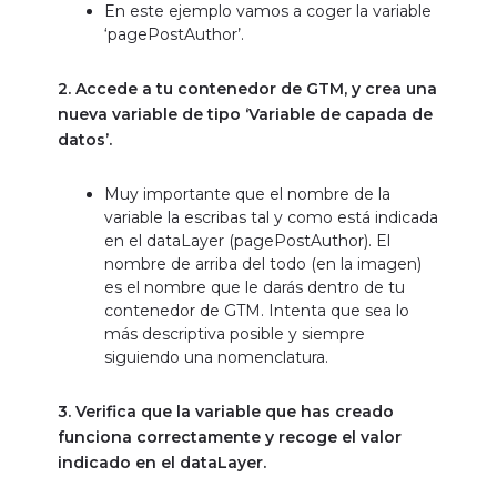
2. Accede a tu contenedor de GTM, y crea una
nueva variable de tipo ‘Variable de capada de
datos’.
Muy importante que el nombre de la
variable la escribas tal y como está indicada
en el dataLayer (pagePostAuthor). El
nombre de arriba del todo (en la imagen)
es el nombre que le darás dentro de tu
contenedor de GTM. Intenta que sea lo
más descriptiva posible y siempre
siguiendo una nomenclatura.
3. Verifica que la variable que has creado
funciona correctamente y recoge el valor
indicado en el dataLayer.
Para ello accede al modo ‘Vista Previa’ de tu contenedor de GTM (haciendo click en el botón de la barra superior de tu contenedor de GTM).
Ahora accede a tu web y recarga la página.