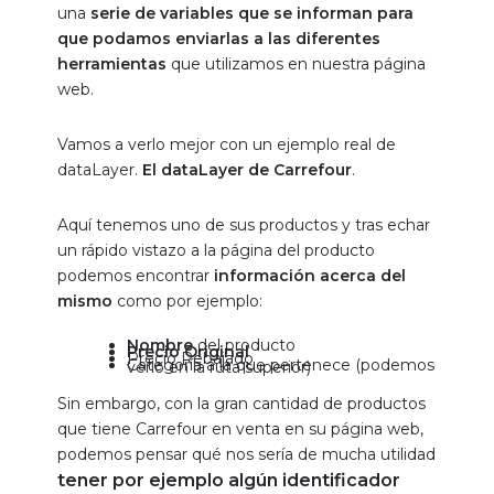
una
serie de variables que se informan para
que podamos enviarlas a las diferentes
herramientas
que utilizamos en nuestra página
web.
Vamos a verlo mejor con un ejemplo real de
dataLayer.
El dataLayer de Carrefour
.
Aquí tenemos
uno de sus productos
y tras echar
un rápido vistazo a la página del producto
podemos encontrar
información acerca del
mismo
como por ejemplo:
Nombre
del producto
Precio Original
Precio Rebajado
Categoría a la que pertenece (podemos verlo en la ruta superior)
Sin embargo, con la gran cantidad de productos
que tiene Carrefour en venta en su página web,
podemos pensar qué nos sería de mucha utilidad
tener por ejemplo algún identificador