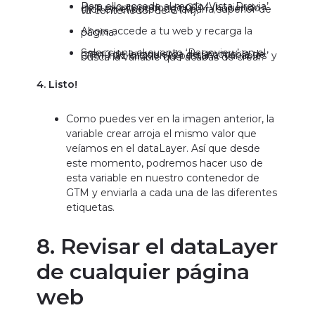
Selecciona el evento ‘Pageview’ en el menú de la izquierda de la consola de GTM, haz click en la pestaña ‘Variables’ y busca la variable que acabas de crear:
4. Listo!
Como puedes ver en la imagen anterior, la
variable crear arroja el mismo valor que
veíamos en el dataLayer. Así que desde
este momento, podremos hacer uso de
esta variable en nuestro contenedor de
GTM y enviarla a cada una de las diferentes
etiquetas.
8. Revisar el dataLayer
de cualquier página
web
Normalmente el dataLayer de una web esté
abierto para cualquier persona que desee