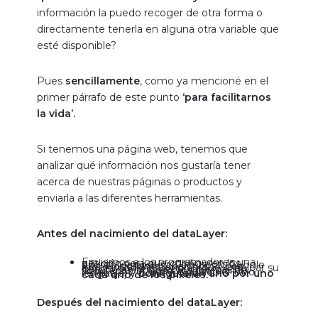
información la puedo recoger de otra forma o
directamente tenerla en alguna otra variable que
esté disponible?
Pues
sencillamente
, como ya mencioné en el
primer párrafo de este punto
‘para facilitarnos
la vida’.
Si tenemos una página web, tenemos que
analizar qué información nos gustaría tener
acerca de nuestras páginas o productos y
enviarla a las diferentes herramientas.
Antes del nacimiento del dataLayer:
Enviamos a los programadores una petición para que configuren los diferentes píxeles (Facebook, Google Ads, Floodlights, Analytics….). Los programadores tendrán que emplear su tiempo en recoger la información solicitada por nosotros (mediante JavaScript, JQuery, o cualquier otro lenguaje) y
configurarán uno por uno cada uno de los píxeles.
Después del nacimiento del dataLayer: