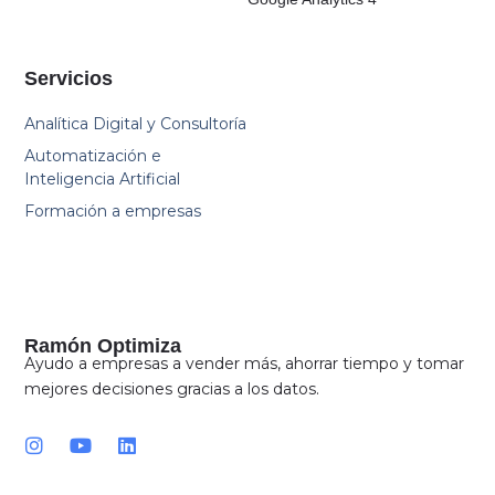
Servicios
Analítica Digital y Consultoría
Automatización e
Inteligencia Artificial
Formación a empresas
Ramón Optimiza
Ayudo a empresas a vender más, ahorrar tiempo y tomar
mejores decisiones gracias a los datos.
I
Y
L
n
o
i
s
u
n