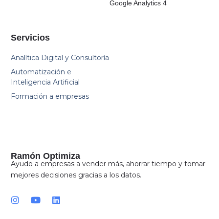
Google Analytics 4
Servicios
Analítica Digital y Consultoría
Automatización e
Inteligencia Artificial
Formación a empresas
Ramón Optimiza
Ayudo a empresas a vender más, ahorrar tiempo y tomar
mejores decisiones gracias a los datos.
I
Y
L
n
o
i
s
u
n