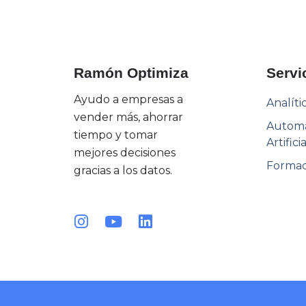
Ramón Optimiza
Servi
Ayudo a empresas a
Analíti
vender más, ahorrar
Automat
tiempo y tomar
Artificia
mejores decisiones
Formac
gracias a los datos.
I
Y
L
n
o
i
s
u
n
t
t
k
a
u
e
g
b
d