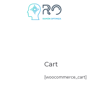
Ir
al
contenido
Cart
[woocommerce_cart]